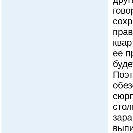
гово
сохр
прав
квар
ее п
буде
Поэт
обез
сюрп
стол
зара
выпи