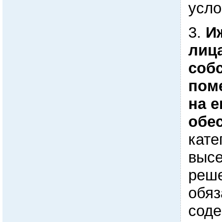
усло
3.
И
лиц
соб
пом
на 
обе
кате
высе
реше
обяз
сод