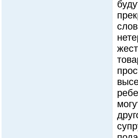
буду
прек
слов
нете
жес
това
прос
высе
ребе
могу
друг
супр
пода