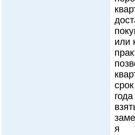
квар
дост
поку
или 
прак
позв
квар
срок
года
взят
заме
я