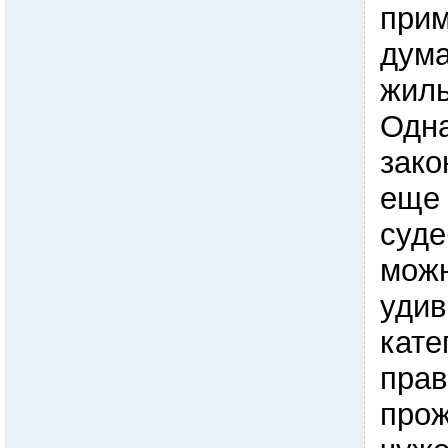
прим
дума
жиль
Одна
зако
еще 
суде
можн
удив
кате
прав
прож