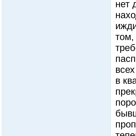
нет 
нахо
ижди
том,
треб
пасп
всех
в кв
прек
поро
быв
проп
тепе