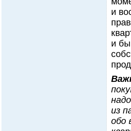
моме
и во
прав
квар
и бы
собс
прод
Важ
поку
надо
из п
обо 