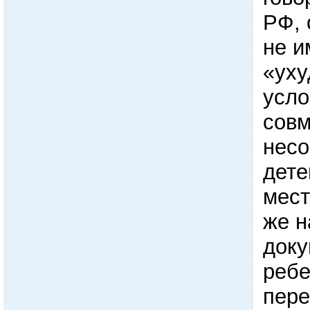
РФ, 
не и
«ух
усл
совм
нес
дете
мест
же н
доку
ребе
пере