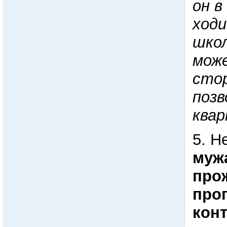
он в
ходи
школ
мож
стор
позв
квар
5. Н
муж
про
про
конт