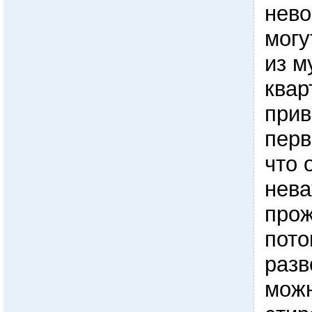
нево
могу
из м
квар
прив
перв
что 
нева
прож
пото
разв
можн