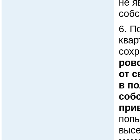
не я
собс
6. П
квар
сох
ров
от 
в по
соб
при
попы
высе