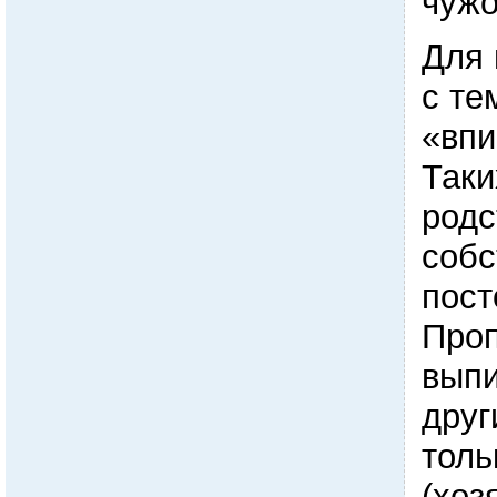
чужо
Для 
с те
«впи
Таки
родс
собс
пост
Проп
выпи
друг
толь
(хоз