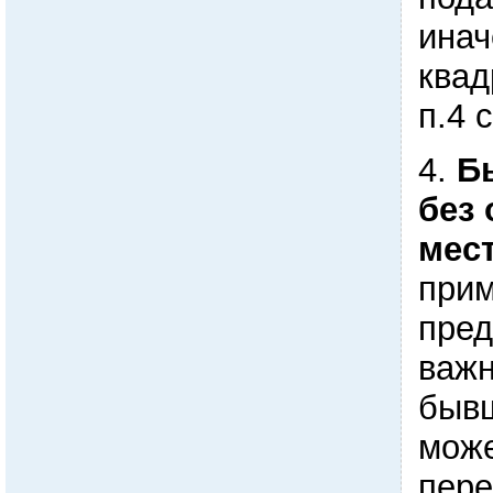
инач
квад
п.4 
4.
Б
без
мес
прим
пред
важн
бывш
може
пере