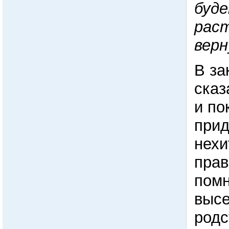
буд
раст
верн
В за
сказ
и по
прид
нехи
прав
помн
высе
родс