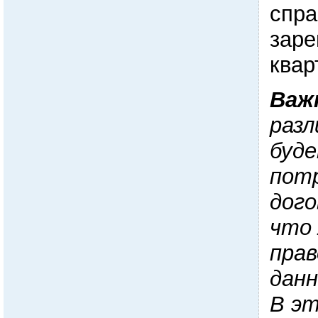
спра
заре
квар
Важ
разл
буд
потр
дого
что 
прав
данн
В эт