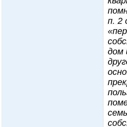
квар
пом
п
. 2
«пер
соб
дом 
друг
осно
прек
поль
пом
семь
соб