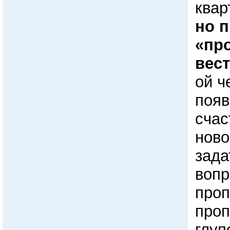
квар
но 
«пр
вес
ой ч
появ
счас
ново
зада
вопр
проп
проп
глуп