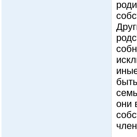
роди
собс
Друг
родс
собн
искл
иные
быть
семь
они 
собс
член