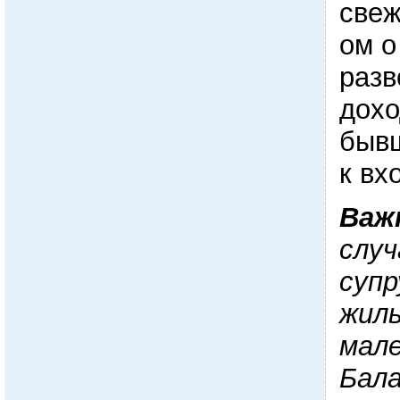
свеж
ом о
разв
дохо
бывш
к вх
Важ
случ
супр
жил
мале
Бал