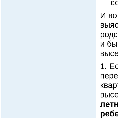
с
И во
выяс
родс
и бы
высе
1. Е
пере
квар
выс
лет
реб