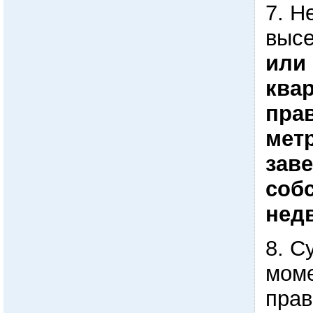
7. Н
выс
или
ква
пра
мет
зав
соб
нед
8. С
моме
прав