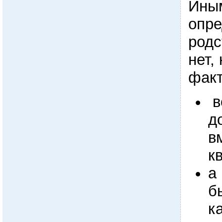
Иным
опре
родс
нет,
факт
в
д
в
к
а
б
к