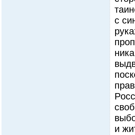
таин
с си
рука
проп
ника
выдв
поск
прав
Росс
своб
выбо
и жи