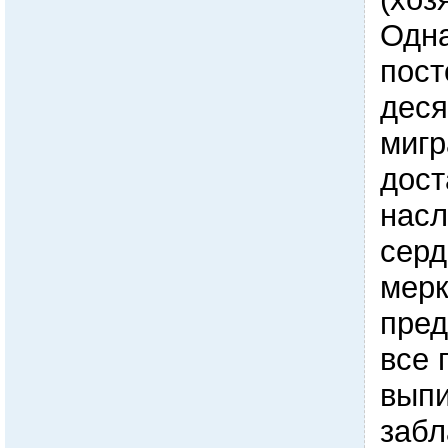
Одна
пост
дес
мигр
дост
насл
серд
мерк
пред
все 
выпи
забл