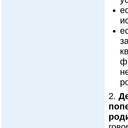
е
и
е
з
к
ф
н
р
2.
Де
поп
род
гово