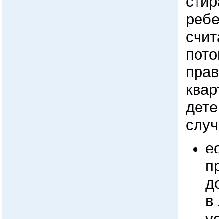
стир
реб
счит
пото
прав
квар
дете
случ
е
п
д
в
у