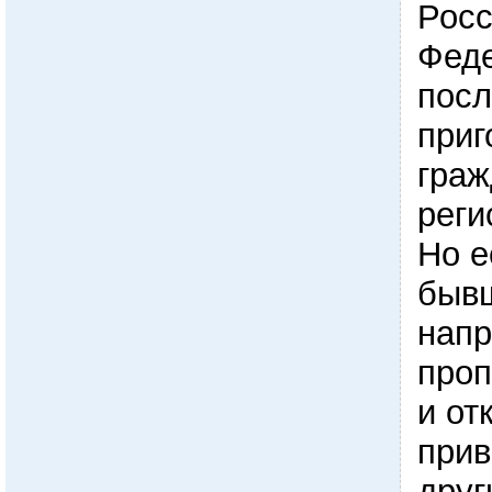
Росс
Феде
посл
приг
граж
реги
Но е
быв
напр
проп
и от
прив
друг