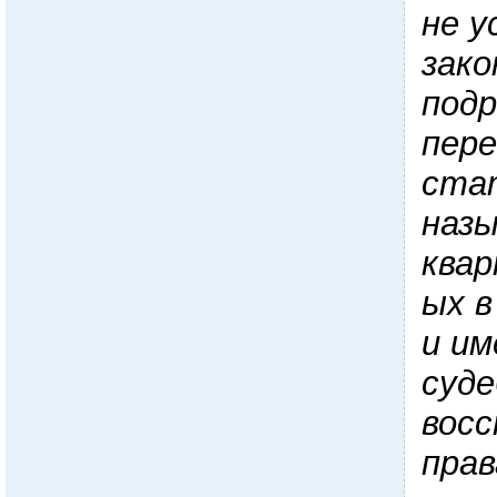
не у
зако
под
пере
ста
наз
ква
ых
в
и
им
суде
вос
прав