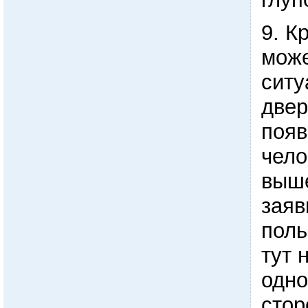
9. К
може
ситу
двер
появ
чело
выше
заяв
поль
тут 
одно
стор