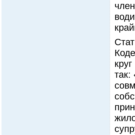
член
води
край
Стат
Коде
круг
так
совм
собс
при
жило
супр