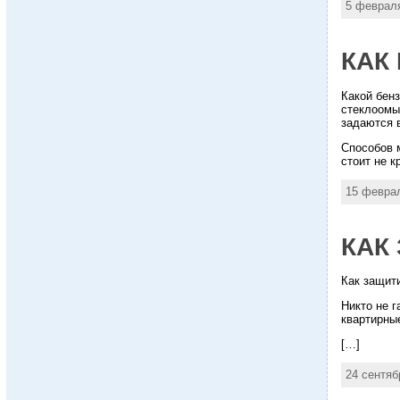
5 февраля
КАК
Какой бенз
стеклоомы
задаются 
Способов 
стоит не к
15 феврал
КАК
Как защит
Никто не г
квартирные
[…]
24 сентяб