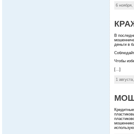
6 ноября,
КРА
В последн
мошенниче
деньги в б
Соблюдайт
Чтобы изб
[…]
1 августа
МОШ
Кредитны
пластико
пластиков
мошенник
использую