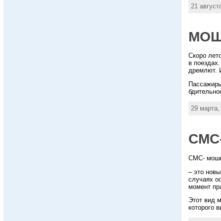
21 август
МОШ
Скоро лето
в поездах
дремлют. 
Пассажиры
бдительнос
29 марта,
СМС
СМС- мош
– это нов
случаях о
момент пр
Этот вид м
которого 