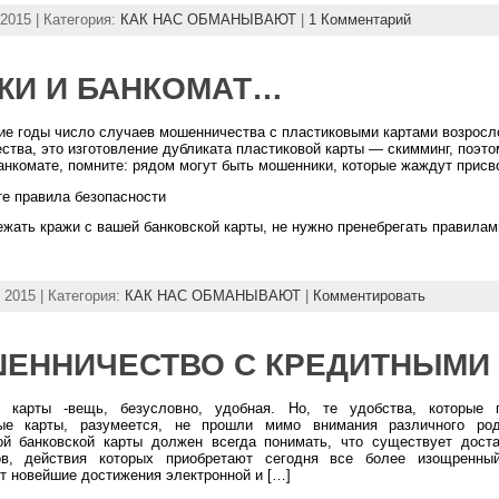
 2015 | Категория:
КАК НАС ОБМАНЫВАЮТ
|
1 Комментарий
ЖИ И БАНКОМАТ…
ие годы число случаев мошенничества с пластиковыми картами возросл
ства, это изготовление дубликата пластиковой карты — скимминг, поэт
анкомате, помните: рядом могут быть мошенники, которые жаждут присв
е правила безопасности
ежать кражи с вашей банковской карты, не нужно пренебрегать правилам
, 2015 | Категория:
КАК НАС ОБМАНЫВАЮТ
|
Комментировать
ЕННИЧЕСТВО С КРЕДИТНЫМИ
е карты -вещь, безусловно, удобная. Но, те удобства, которые
вые карты, разумеется, не прошли мимо внимания различного ро
ой банковской карты должен всегда понимать, что существует дост
ов, действия которых приобретают сегодня все более изощренны
т новейшие достижения электронной и […]