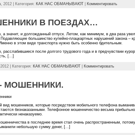
а, 2012 | Категория:
КАК НАС ОБМАНЫВАЮТ
|
Комментировать
ЕННИКИ В ПОЕЗДАХ…
, а значит, и долгожданный отпуск. Летом, как минимум, в два раза ув
. Подавляющее большинство купейно-плацкартных нарушений закона – кр
Именно в этом виде транспорта нужно быть особенно бдительным.
, расслабившиеся после долгого трудового года и в предчувствии курор
ть, […]
 2012 | Категория:
КАК НАС ОБМАНЫВАЮТ
|
Комментировать
- МОШЕННИКИ.
енники
ый вид мошенников, которые посредством мобильного телефона выманива
стаются безнаказанными. Телефонное мошенничество весьма прибыльно 
актически ненаказуемо.
ошенничества в последнее время стал очень распространенным, потому ч
выманили небольшую сумму денег, […]