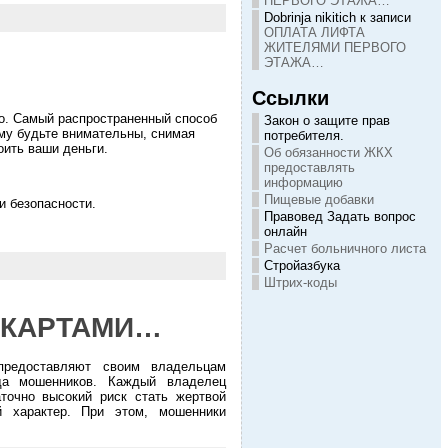
ПЕРВОГО ЭТАЖА…
Dobrinja nikitich
к записи
ОПЛАТА ЛИФТА
ЖИТЕЛЯМИ ПЕРВОГО
ЭТАЖА…
Ссылки
о. Самый распространенный способ
Закон о защите прав
ому будьте внимательны, снимая
потребителя.
оить ваши деньги.
Об обязанности ЖКХ
предоставлять
информацию
Пищевые добавки
и безопасности.
Правовед Задать вопрос
онлайн
Расчет больничного листа
Стройазбука
Штрих-коды
 КАРТАМИ…
 предоставляют своим владельцам
да мошенников. Каждый владелец
аточно высокий риск стать жертвой
й характер. При этом, мошенники