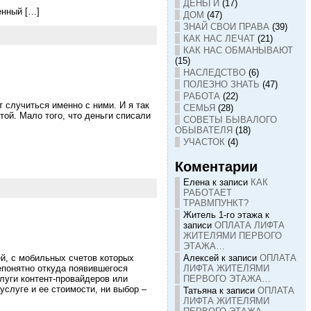
ДЕНЬГИ
(17)
енный […]
ДОМ
(47)
ЗНАЙ СВОИ ПРАВА
(39)
КАК НАС ЛЕЧАТ
(21)
КАК НАС ОБМАНЫВАЮТ
(15)
НАСЛЕДСТВО
(6)
ПОЛЕЗНО ЗНАТЬ
(47)
РАБОТА
(22)
т случиться именно с ними. И я так
СЕМЬЯ
(28)
той. Мало того, что деньги списали
СОВЕТЫ БЫВАЛОГО
ОБЫВАТЕЛЯ
(18)
УЧАСТОК
(4)
Коментарии
Елена
к записи
КАК
РАБОТАЕТ
ТРАВМПУНКТ?
Житель 1-го этажа
к
записи
ОПЛАТА ЛИФТА
ЖИТЕЛЯМИ ПЕРВОГО
ЭТАЖА…
Алексей
к записи
ОПЛАТА
й, с мобильных счетов которых
ЛИФТА ЖИТЕЛЯМИ
епонятно откуда появившегося
ПЕРВОГО ЭТАЖА…
луги контент-провайдеров или
слуге и ее стоимости, ни выбор –
Татьяна
к записи
ОПЛАТА
ЛИФТА ЖИТЕЛЯМИ