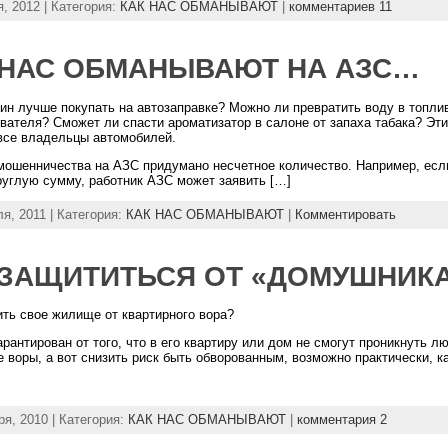
, 2012 | Категория:
КАК НАС ОБМАНЫВАЮТ
|
комментариев 11
 НАС ОБМАНЫВАЮТ НА АЗС…
ин лучше покупать на автозаправке? Можно ли превратить воду в топли
вателя? Сможет ли спасти ароматизатор в салоне от запаха табака? Эти
все владельцы автомобилей.
мошенничества на АЗС придумано несчетное количество. Например, есл
руглую сумму, работник АЗС может заявить […]
я, 2011 | Категория:
КАК НАС ОБМАНЫВАЮТ
|
Комментировать
 ЗАЩИТИТЬСЯ ОТ «ДОМУШНИК
ить свое жилище от квартирного вора?
арантирован от того, что в его квартиру или дом не смогут проникнуть 
 воры, а вот снизить риск быть обворованным, возможно практически, к
ря, 2010 | Категория:
КАК НАС ОБМАНЫВАЮТ
|
комментария 2