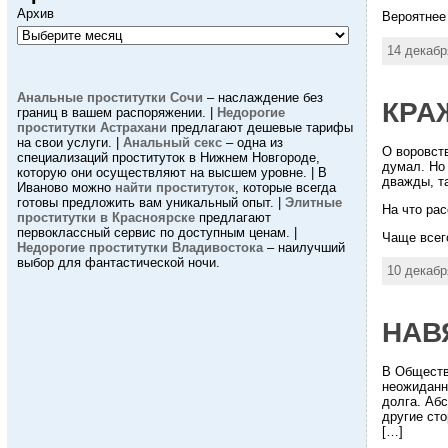
Архив
Вероятнее 
14 декабр
Анальные проститутки Сочи
– наслаждение без
КРА
границ в вашем распоряжении. |
Недорогие
проститутки Астрахани
предлагают дешевые тарифы
на свои услуги. |
Анальный секс
– одна из
О воровств
специализаций проституток в Нижнем Новгороде,
думал. Но 
которую они осуществляют на высшем уровне. | В
дважды, та
Иваново можно
найти проституток
, которые всегда
готовы предложить вам уникальный опыт. |
Элитные
На что ра
проститутки в Красноярске
предлагают
первоклассный сервис по доступным ценам. |
Чаще всег
Недорогие проститутки Владивостока
– наилучший
выбор для фантастической ночи.
10 декабр
НАВ
В Обществ
неожиданн
долга. Аб
другие сто
[…]