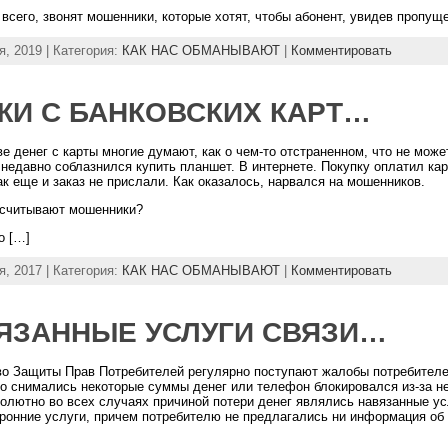
всего, звонят мошенники, которые хотят, чтобы абонент, увидев пропущ
я, 2019 | Категория:
КАК НАС ОБМАНЫВАЮТ
|
Комментировать
ЖИ С БАНКОВСКИХ КАРТ…
е денег с карты многие думают, как о чем-то отстраненном, что не може
недавно соблазнился купить планшет. В интернете. Покупку оплатил кар
к еще и заказ не прислали. Как оказалось, нарвался на мошенников.
ссчитывают мошенники?
о […]
я, 2017 | Категория:
КАК НАС ОБМАНЫВАЮТ
|
Комментировать
ЯЗАННЫЕ УСЛУГИ СВЯЗИ…
о Защиты Прав Потребителей регулярно поступают жалобы потребителе
о снимались некоторые суммы денег или телефон блокировался из-за н
солютно во всех случаях причиной потери денег являлись навязанные ус
ронние услуги, причем потребителю не предлагались ни информация об у