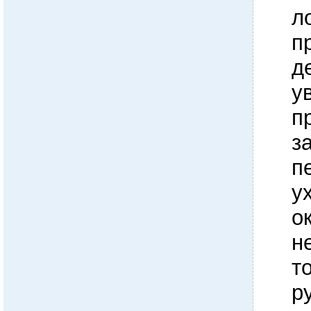
л
п
д
у
п
з
п
у
о
н
т
р