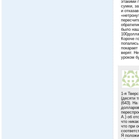
этакими 
сумки, з
и отказав
«нетрону
пересчит
обратилис
было наш
100долла
Короче г
попались
покарает
верят. Н
уроком б
1-я Тверс
(десяти 
(643). На
долларов
переспро
А.) об от
что ника
что при 
соответс
Я положи