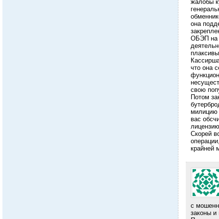
жалобы к
генераль
обменник
она подд
закрепле
ОБЭП на 
деятельн
плаксивы
Кассирша
что она с
функцион
несущест
свою поп
Потом за
бутерброд
милицию 
вас обсч
лицензию
Скорей в
операции
крайней 
с мошенн
законы и