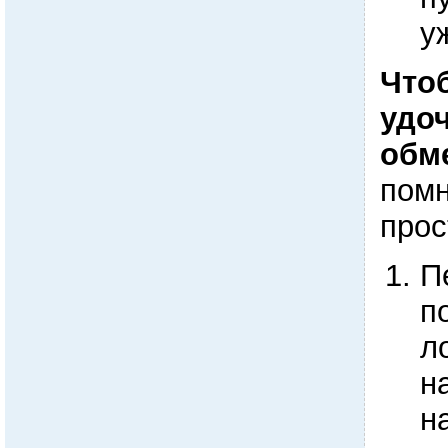
у
Что
удо
обм
помн
прос
П
п
л
н
н