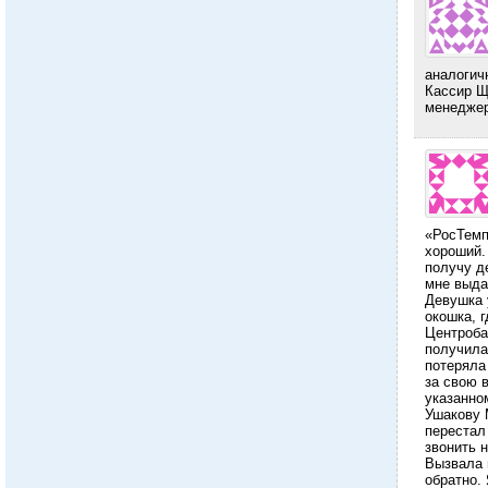
аналогич
Кассир Щ
менеджер
«РосТемп
хороший.
получу д
мне выда
Девушка 
окошка, 
Центроба
получила 
потеряла
за свою в
указанно
Ушакову 
перестал
звонить 
Вызвала 
обратно.