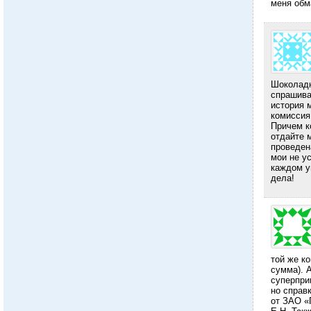
меня обм
Шоколадн
спрашива
история 
комиссия
Причем к
отдайте м
проведен
мои не ус
каждом у
дела!
той же к
сумма). 
суперпри
но справк
от ЗАО «