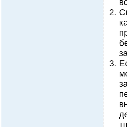
в
С
к
п
б
з
Е
м
з
п
в
д
т