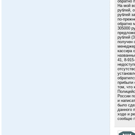
обратно 
На мой в
рублей, о
рублей з
по-прежн
обратно 
305000 р
предложе
рублей (
получен 
менеджер
кассира о
названные
41, 8-915
недоступ
отсутств
установле
обратилс
прибыли 
том, что 
Полицейс
России п
и написа
было сде
данного 
ходе и р
сообщю 