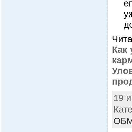
е
у
д
Чита
Как 
кар
Уло
про
19 и
Кат
ОБ