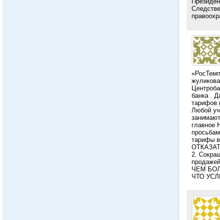
Президен
Следстве
правоохр
«РосТемп
жуликова
Центроба
банка . 
тарифов 
Любой уч
занимают
главное 
просьбам
тарифы 
ОТКАЗАТ
2. Сокра
продажей
ЧЕМ БО
ЧТО УС