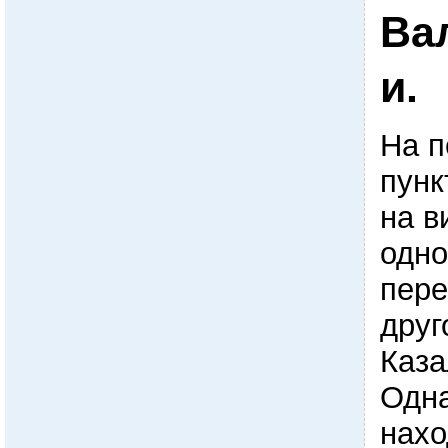
Ва
и.
На п
пунк
на в
одно
пере
друг
Каза
Одна
нахо