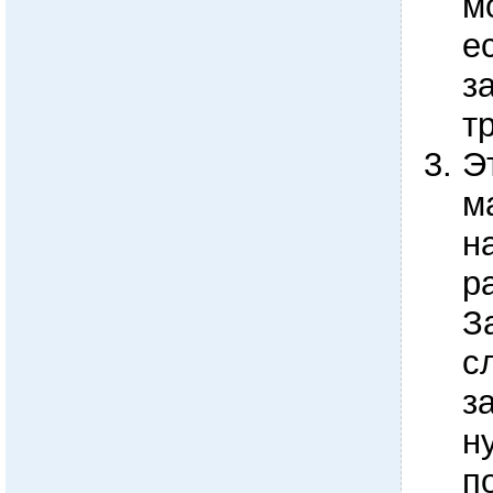
м
е
з
т
Э
м
н
р
З
с
з
н
п