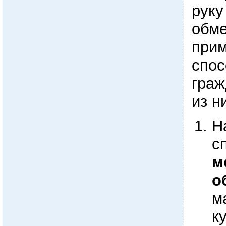
руку
обме
прим
спос
граж
из н
Н
с
м
о
м
к