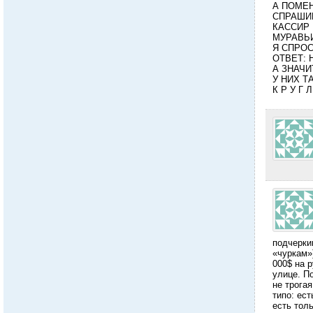
А ПОМЕН
СПРАШИ
КАССИР
МУРАВЬИ
Я СПРОС
ОТВЕТ: Н
А ЗНАЧИ
У НИХ Т
К Р У Г 
подчерки
«чуркам»)
000$ на 
улице. П
не трога
типо: ест
есть тол