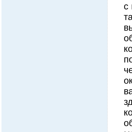
с
т
в
о
к
п
ч
о
в
з
к
о