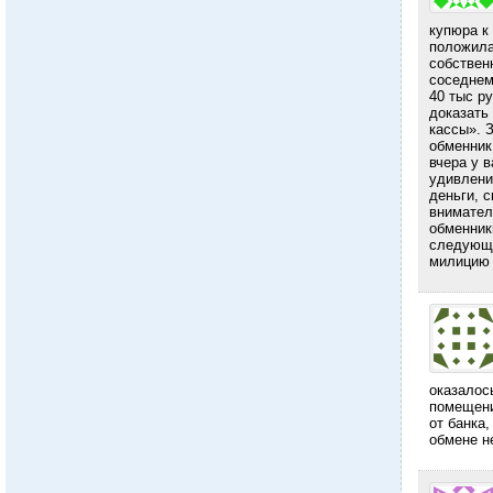
купюра к
положила
собствен
соседнем
40 тыс р
доказать 
кассы». 
обменник
вчера у в
удивлени
деньги, с
внимател
обменник
следующи
милицию 
оказалос
помещени
от банка
обмене н