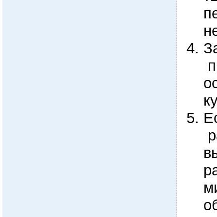
п
н
З
п
о
к
Е
р
в
р
м
о