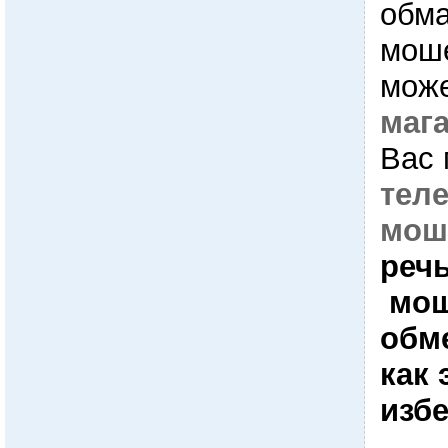
обма
моше
може
маг
Вас 
тел
мош
речь
мош
обм
как 
избе