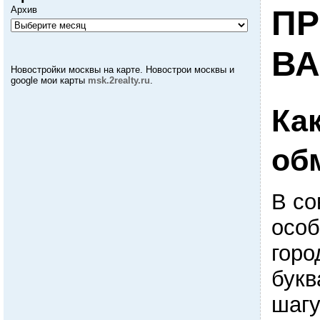
Архив
ПР
В
Новостройки москвы на карте. Новострои москвы и
google мои карты
msk.2realty.ru
.
Ка
об
В со
особ
горо
букв
шагу