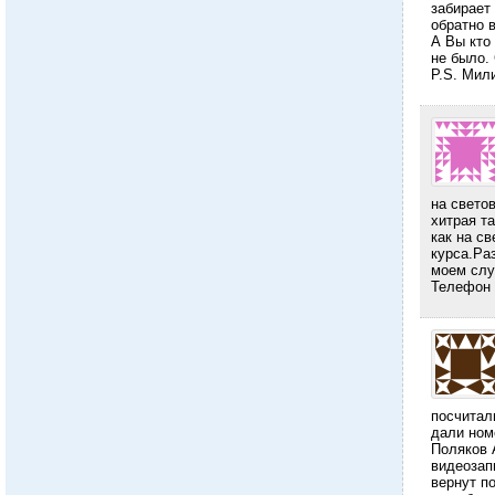
забирает
обратно 
А Вы кто 
не было.
Р.S. Мили
на свето
хитрая т
как на с
курса.Ра
моем слу
Телефон 
посчитал
дали ном
Поляков 
видеозап
вернут п