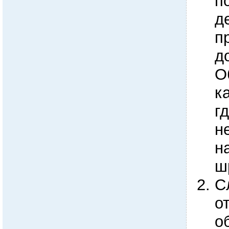
п
д
п
д
О
к
г
н
н
ш
С
о
о