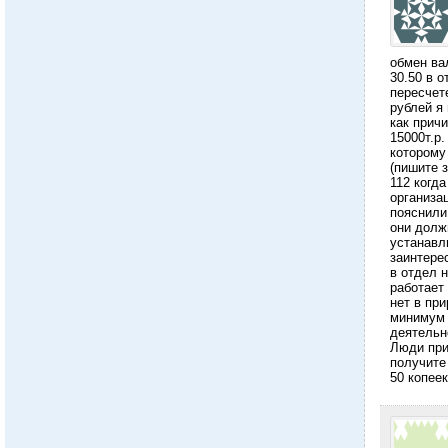
обмен ва
30.50 в о
пересчет
рублей я 
как прич
15000т.р.
которому
(пишите 
112 когд
организа
пояснили,
они долж
устанавл
заинтере
в отдел 
работает
нет в при
минимум 
деятельн
Люди при
получите 
50 копее