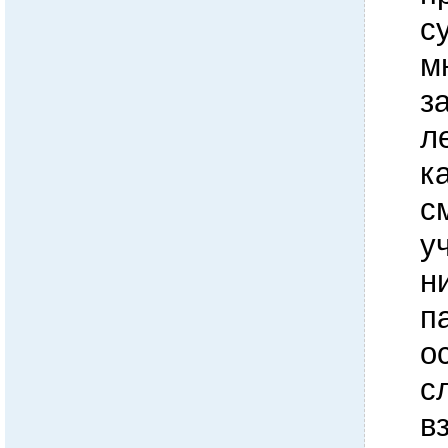
с
м
з
л
к
с
у
н
п
о
с
в