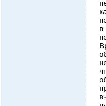
п
к
п
в
п
В
о
н
ч
о
п
в
п