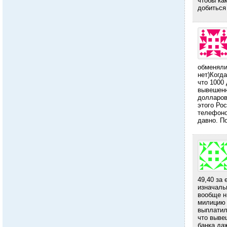
чтобы ка
добиться
обменяли
нет)Когда
что 1000 
вывешенн
долларов 
этого Ро
телефоно
давно. П
49,40 за 
изначальн
вообще ни
милицию 
выплатил
что выве
банка даж