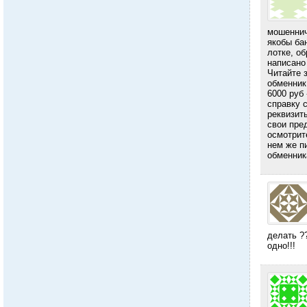
мошеннич
якобы ба
лотке, о
написано
Читайте 
обменник
6000 руб
справку 
реквизит
свои пре
осмотрит
нем же п
обменник
делать ?
одно!!!