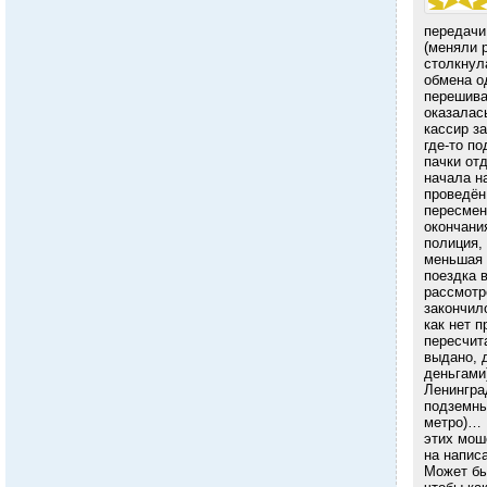
передачи
(меняли 
столкнул
обмена о
перешива
оказалас
кассир за
где-то по
пачки от
начала на
проведён
пересмен
окончани
полиция,
меньшая 
поездка 
рассмотр
закончило
как нет 
пересчит
выдано, 
деньгами
Ленингра
подземны
метро)… 
этих мош
на напис
Может бы