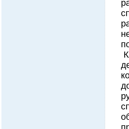
р
с
р
н
п
К
д
к
д
р
с
о
п