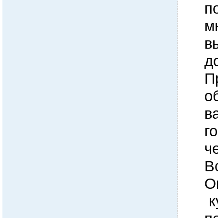
п
м
в
д
П
о
в
г
ч
В
О
к